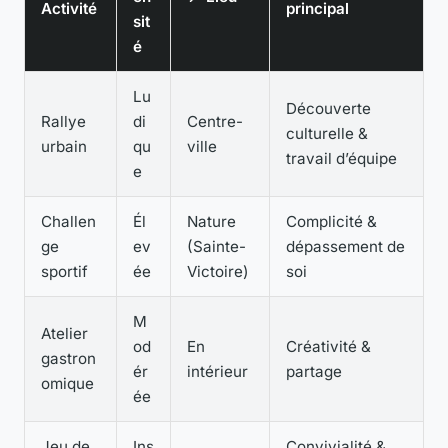
Activité
principal
sit
é
Lu
Découverte
Rallye
di
Centre-
culturelle &
urbain
qu
ville
travail d’équipe
e
Challen
Él
Nature
Complicité &
ge
ev
(Sainte-
dépassement de
sportif
ée
Victoire)
soi
M
Atelier
od
En
Créativité &
gastron
ér
intérieur
partage
omique
ée
Jeu de
Ins
Convivialité &