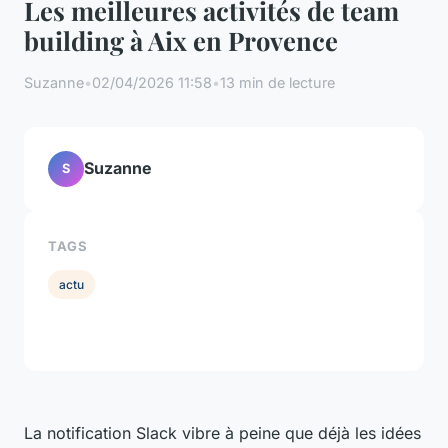
Les meilleures activités de team
building à Aix en Provence
Suzanne
•
02/04/2026 11:58
•
13 min de lecture
Suzanne
S
TAGS
actu
La notification Slack vibre à peine que déjà les idées