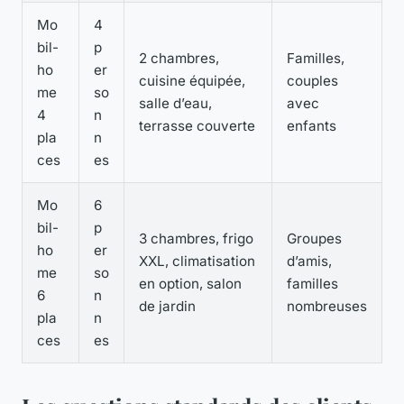
Mo
4
bil-
p
2 chambres,
Familles,
ho
er
cuisine équipée,
couples
me
so
salle d’eau,
avec
4
n
terrasse couverte
enfants
pla
n
ces
es
Mo
6
bil-
p
3 chambres, frigo
Groupes
ho
er
XXL, climatisation
d’amis,
me
so
en option, salon
familles
6
n
de jardin
nombreuses
pla
n
ces
es