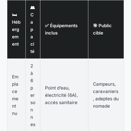
👥
🛏️
C
Héb
a
✅ Équipements
🎯 Public
erg
p
inclus
cible
em
a
ent
ci
té
2
à
Em
6
pla
Campeurs,
p
Point d’eau,
ce
caravaniers
er
électricité (6A),
me
, adeptes du
so
accès sanitaire
nt
nomade
n
nu
n
es