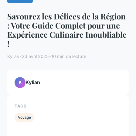
Savourez les Délices de la Région
: Votre Guide Complet pour une
Expérience Culinaire Inoubliable
!
Kylian
•
23 avril 2025
•
10 min de lecture
Kylian
K
TAGS
Voyage