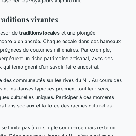
e fasciner les voyageurs aujourd’hui.
raditions vivantes
trésor de
traditions locales
et une plongée
core bien ancrée. Chaque escale dans ces hameaux
mprégnées de coutumes millénaires. Par exemple,
 perpétuent un riche patrimoine artisanal, avec des
x qui témoignent d’un savoir-faire ancestral.
vie des communautés sur les rives du Nil. Au cours des
es et les danses typiques prennent tout leur sens,
ques culturelles uniques. Participer à ces moments
liens sociaux et la force des racines culturelles
ne se limite pas à un simple commerce mais reste un
ité. Découvrir ces villages du Nil, c’est ainsi saisir