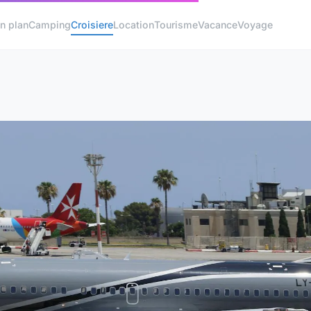
n plan
Camping
Croisiere
Location
Tourisme
Vacance
Voyage