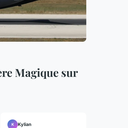
ière Magique sur
Kylian
K