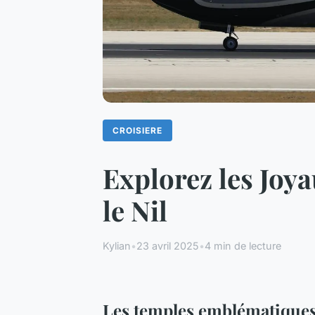
CROISIERE
Explorez les Joy
le Nil
Kylian
•
23 avril 2025
•
4 min de lecture
Les temples emblématiques