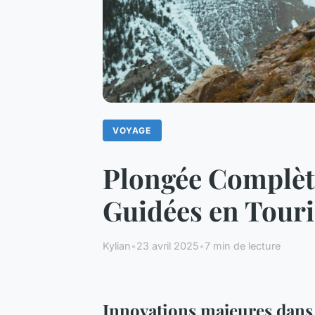
VOYAGE
Plongée Complète
Guidées en Touri
Kylian
•
23 avril 2025
•
7 min de lecture
Innovations majeures dans l