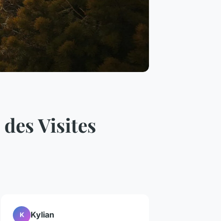
des Visites
Kylian
K