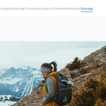
n plan
Camping
Croisiere
Location
Tourisme
Vacance
Voyage